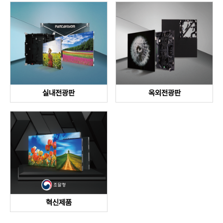
실내전광판
옥외전광판
혁신제품