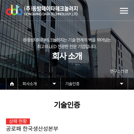
㈜동방데이타테크놀러지는 기술 한계의 벽을 뛰어넘는
최고의 LED 전광판 전문 기업입니다.
회사 소개
연구소전경
회사소개
기술인증
기술인증
상패 현황
공로패 한국생산성본부